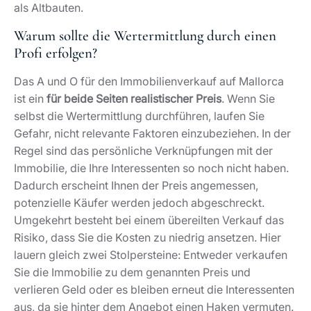
Sie die Immobilie zu dem genannten Preis und
verlieren Geld oder es bleiben erneut die Interessenten
aus, da sie hinter dem Angebot einen Haken vermuten.
Durch einen unabhängigen Gutachter vermeiden Sie all
diese Gefahren. Für die Wertermittlung ziehen wir alle
tatsächlich relevanten Faktoren wie die Größe und
Ausstattung Ihrer Immobilie heran und vergleichen
diese mit ähnlichen Immobilien auf dem Markt.
Was kann den Immobilienwert steigern?
Mitunter lohnt sich im Vorfeld des Verkaufs noch eine
letzte Sanierung
. Ihr Makler berät Sie gern, welche
handwerklichen Maßnahmen zu einer Preissteigerung
führen könnten und verhältnismäßig gering in Kosten
und Aufwand sind. Zudem können Sie durch
professionelle Vermarktungsstrategien breite
Käuferkreise erschließen und vielleicht letztlich genau