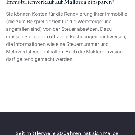
Seit mittlerweile 20 Jahren hat sich Marcel
Remus Real Estate zu einem Spezialisten und
einem der führenden Unternehmen für
Luxusimmobilien und feine Adressen in den
hochwertigen Top-Lagen Mallorcas etabliert.
MARCEL REMUS REAL ESTATE
Home
Immobilien
Über uns
Mr Lifestyle
Shop
Kontakt
Blog
KAUFEN & MIETEN
Villa Mallorca kaufen