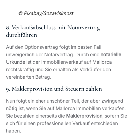
vereinbarten Betrag.
9. Maklerprovision und Steuern zahlen
Nun folgt ein eher unschöner Teil, der aber zwingend
nötig ist, wenn Sie auf Mallorca Immobilien verkaufen.
Sie bezahlen einerseits die
Maklerprovision
, sofern Sie
sich für einen professionellen Verkauf entschieden
haben.
Wichtig:
Wenn Sie nicht in Spanien leben und dort über
kein Bankkonto verfügen, sollten Sie dieses im Vorfeld
des Verkaufs einrichten. Denn wer Immobilien auf
Mallorca verkaufen kann, erhält den Betrag oftmals als
Scheck, der durch eine spanische Bank ausgestellt
wurde.
Andererseits werden
Steuern
fällig. Es handelt sich
einerseits um die Einkommenssteuer und andererseits
um die Wertzuwachssteuer. Die Einkommenssteuer