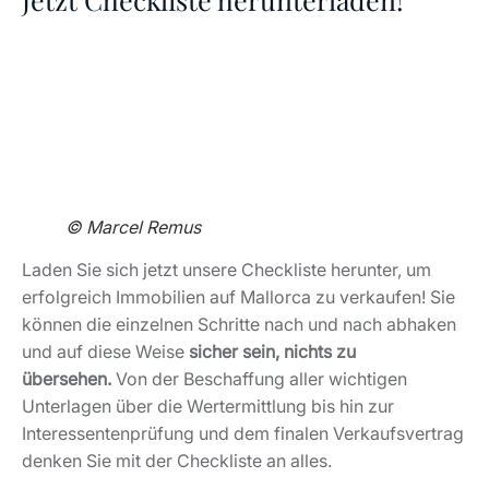
Interessentenprüfung und dem finalen Verkaufsvertrag
denken Sie mit der Checkliste an alles.
Jetzt Checkliste
herunterladen
Immobilienverkauf Mallorca –
einfacher mit der richtigen
Vorbereitung!
Der Immobilienverkauf auf Mallorca kann zwar in
Eigenregie gelingen, empfiehlt sich aber
mit einem
professionellen Makler an Ihrer Seite
. Er kennt den
Markt und die Besonderheiten auf der Baleareninsel,
sodass ein reibungsloser Verkauf zu einem fairen Preis
ermöglicht wird. Wir von Marcel Remus Real Estates
freuen uns ganz besonders auf Ihren Auftrag und
darauf, das Komplettpaket für den Immobilienverkauf
auf Mallorca zur Verfügung zu stellen. Dann erledigen