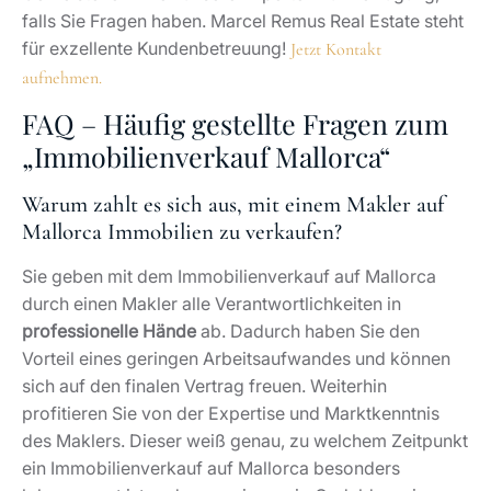
profitieren Sie von der Expertise und Marktkenntnis
des Maklers. Dieser weiß genau, zu welchem Zeitpunkt
ein Immobilienverkauf auf Mallorca besonders
lohnenswert ist und wann ein wenig Geduld zu einem
voraussichtlich höheren Preis führen könnte. Er kennt
Angebot, Nachfrage und Trend der Immobilienpreise.
Zudem kann er gezielt Käufergruppen ermitteln und
die Vermarktung Ihres Angebots darauf abstimmen.
Außerdem verfügt er mit seinem Team über die
nötigen Sprachkenntnisse, damit Sie auf Mallorca
Immobilien verkaufen können und nicht an der
Sprachbarriere scheitern. Selbst, wenn Sie nicht
persönlich vor Ort sein können, ist so ein entspannter
Immobilienverkauf auf Mallorca möglich.
Wovon hängen die Immobilienpreise ab?
Die Immobilienpreise hängen von
verschiedenen
Faktoren
ab, zum Beispiel von der Lage Ihrer Immobilie