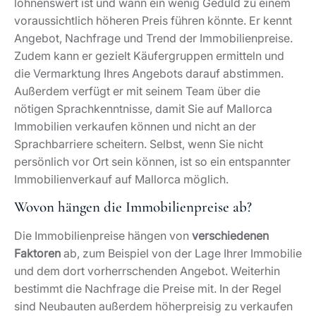
und dem dort vorherrschenden Angebot. Weiterhin
bestimmt die Nachfrage die Preise mit. In der Regel
sind Neubauten außerdem höherpreisig zu verkaufen
als Altbauten.
Warum sollte die Wertermittlung durch einen
Profi erfolgen?
Das A und O für den Immobilienverkauf auf Mallorca
ist ein
für beide Seiten realistischer Preis
. Wenn Sie
selbst die Wertermittlung durchführen, laufen Sie
Gefahr, nicht relevante Faktoren einzubeziehen. In der
Regel sind das persönliche Verknüpfungen mit der
Immobilie, die Ihre Interessenten so noch nicht haben.
Dadurch erscheint Ihnen der Preis angemessen,
potenzielle Käufer werden jedoch abgeschreckt.
Umgekehrt besteht bei einem übereilten Verkauf das
Risiko, dass Sie die Kosten zu niedrig ansetzen. Hier
lauern gleich zwei Stolpersteine: Entweder verkaufen