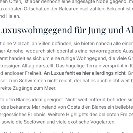
hen Orten, ist aber dennoch eine angesagte Nobelgegend, mit
uxuriösten Ortschaften der Baleareninsel zählen. Bekannt ist 
nd Haien.
 Luxuswohngegend für Jung und Al
rt eine Vielzahl an Villen befinden, sie bieten nahezu alle e
iner Anhöhe, wodurch sich ebenfalls eine hervorragende Auss
mt handelt es sich um eine ruhige Wohngegend, die viele Gr
ressigen Alltag darstellt. Das hügelige Terrain versprüht in 
d endloser Freiheit.
An Luxus fehlt es hier allerdings nicht
: G
r zum Schwimmen nicht reicht, der hat es auch nicht weit b
direkte Zugänge zum Meer.
ta d’en Blanes ideal geeignet. Nicht weit entfernt befinden si
t das bekannte Marineland von Costa d’en Blanes ein beliebte
rgessliches Erlebnis. Weitere Highlights des beliebten Freiz
sowie die Seelöwen und viele exotische Vogelarten.