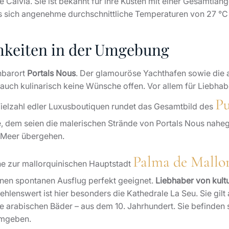
 Calvià. Sie ist bekannt für ihre Küsten mit einer Gesamtlän
s sich angenehme durchschnittliche Temperaturen von 27 °
chkeiten in der Umgebung
hbarort
Portals Nous
. Der glamouröse Yachthafen sowie die
 auch kulinarisch keine Wünsche offen. Vor allem für Liebhab
Pu
 Vielzahl edler Luxusboutiquen rundet das Gesamtbild des
, dem seien die malerischen Strände von Portals Nous naheg
s Meer übergehen.
Palma de Mallo
e zur mallorquinischen Hauptstadt
inen spontanen Ausflug perfekt geeignet.
Liebhaber von kult
lenswert ist hier besonders die Kathedrale La Seu. Sie gilt
e arabischen Bäder – aus dem 10. Jahrhundert. Sie befinden s
umgeben.