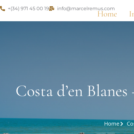
+(34) 971 45 00 19
info@marcelremus.com
Home
I
Costa d’en Blanes 
Home
Co