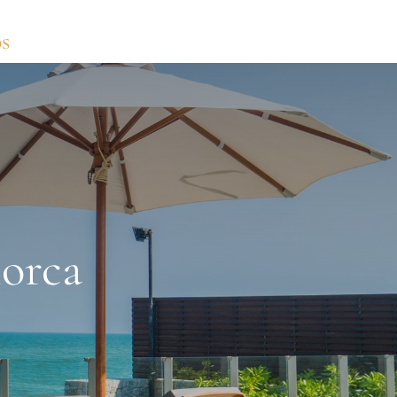
s
lorca