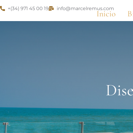
+(34) 971 45 00 19
info@marcelremus.com
Inicio
B
Dise