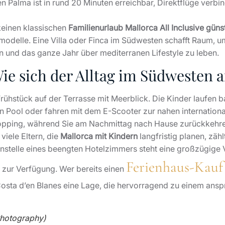
en Palma ist in rund 20 Minuten erreichbar, Direktflüge verbin
keinen klassischen
Familienurlaub Mallorca All Inclusive güns
smodelle. Eine Villa oder Finca im Südwesten schafft Raum,
n und das ganze Jahr über mediterranen Lifestyle zu leben.
ie sich der Alltag im Südwesten a
Frühstück auf der Terrasse mit Meerblick. Die Kinder laufen 
en Pool oder fahren mit dem E-Scooter zur nahen internationa
hopping, während Sie am Nachmittag nach Hause zurückkehr
viele Eltern, die
Mallorca mit Kindern
langfristig planen, zäh
 Anstelle eines beengten Hotelzimmers steht eine großzügige 
Ferienhaus-Kauf
zur Verfügung. Wer bereits einen
Costa d’en Blanes eine Lage, die hervorragend zu einem ansp
Photography)