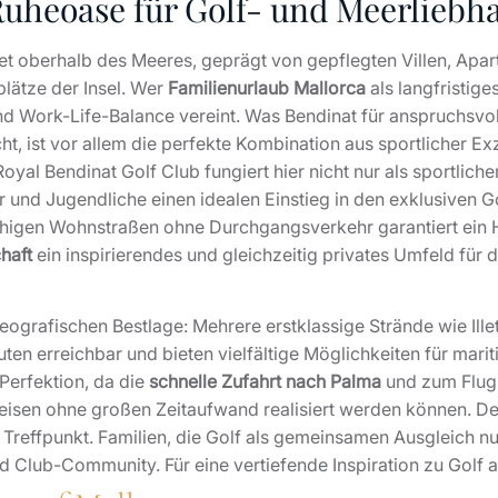
Ruheoase für Golf- und Meerliebh
iet oberhalb des Meeres, geprägt von gepflegten Villen, Apa
lätze der Insel. Wer
Familienurlaub Mallorca
als langfristige
nd Work-Life-Balance vereint. Was Bendinat für anspruchsvol
t, ist vor allem die perfekte Kombination aus sportlicher Ex
oyal Bendinat Golf Club fungiert hier nicht nur als sportliche
er und Jugendliche einen idealen Einstieg in den exklusiven G
ruhigen Wohnstraßen ohne Durchgangsverkehr garantiert ein
haft
ein inspirierendes und gleichzeitig privates Umfeld für
eografischen Bestlage: Mehrere erstklassige Strände wie Il
ten erreichbar und bieten vielfältige Möglichkeiten für mariti
 Perfektion, da die
schnelle Zufahrt nach Palma
und zum Flugh
eisen ohne großen Zeitaufwand realisiert werden können. Der 
Treffpunkt. Familien, die Golf als gemeinsamen Ausgleich n
und Club-Community. Für eine vertiefende Inspiration zu Golf a