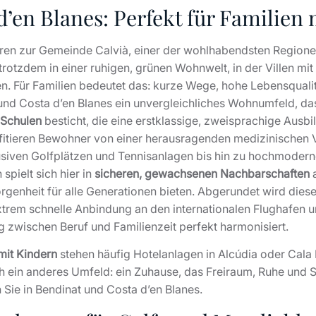
’en Blanes: Perfekt für Familien
ren zur Gemeinde Calvià, einer der wohlhabendsten Regione
rotzdem in einer ruhigen, grünen Wohnwelt, in der Villen mi
en. Für Familien bedeutet das: kurze Wege, hohe Lebensqualitä
t und Costa d’en Blanes ein unvergleichliches Wohnumfeld, da
 Schulen
besticht, die eine erstklassige, zweisprachige Ausb
rofitieren Bewohner von einer herausragenden medizinische
usiven Golfplätzen und Tennisanlagen bis hin zu hochmodern
pielt sich hier in
sicheren, gewachsenen Nachbarschaften
a
nheit für alle Generationen bieten. Abgerundet wird dieses
extrem schnelle Anbindung an den internationalen Flughafen 
g zwischen Beruf und Familienzeit perfekt harmonisiert.
mit Kindern
stehen häufig Hotelanlagen in Alcúdia oder Cala 
ch ein anderes Umfeld: ein Zuhause, das Freiraum, Ruhe und
 Sie in Bendinat und Costa d’en Blanes.