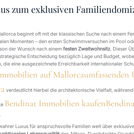
us zum exklusiven Familiendomiz
 Mallorca beginnt oft mit der klassischen Suche nach einem 
nalen Momenten – den ersten Schwimmversuchen im Pool od
aison der Wunsch nach einem
festen Zweitwohnsitz
. Dieser 
 strategische Entscheidung bezüglich Lage und Budget, wobei
n, die eine ausgezeichnete Erreichbarkeit internationaler Sch
Immobilien auf Mallorca
umfassenden 
ca
verdeutlicht hierbei die architektonische Vielfalt, währen
Bendinat Immobilien kaufen
Bendina
ite
.
h wahrer Luxus für anspruchsvolle Familien weit über exklusi
funktionalen Lebensqualität
des Alltags. Durchdachte Grundris