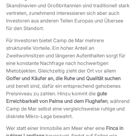
Wer statt einer Immobilie am Meer eher eine
Finca in
ruhiger Landlage
bevorzugt, findet auf Seiten wie
vertiefende Informationen zu
„Finca Mallorca kaufen“
ländlichen Alternativen. Für eine umfassendere
Einschätzung von Renditechancen und
Preisentwicklung lohnt sich außerdem ein Blick auf den
Artikel
„Der Immobilienmarkt auf Mallorca – die aktuelle
.
Situation“
Häufige Fragen zu Camp de Mar,
Golf und Meer
Ist Camp de Mar ruhig?
Ja. Camp de Mar gilt als ruhiger Küstenort mit Fokus
auf Qualität statt Masse. Die Platja de Camp de Mar
belebt sich tagsüber, vor allem in den
Sommermonaten, doch abends dominiert eine