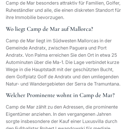
Eigentümer anziehen. In den vergangenen Jahren
sorgte insbesondere der Kauf einer Luxusvilla durch
den Fußballstar Robert Lewandowski für mediale
Aufmerksamkeit. Neben ihm entschieden sich
verschiedene Unternehmer, Künstler und Manager für
Immobilien in Camp de Mar, schätzen jedoch die
diskrete Atmosphäre. Der Artikel „Welche Promis leben
auf Mallorca?“ beleuchtet das Thema prominenter
Nachbarn ausführlicher.
Welche Aktivitäten bietet Camp de Mar?
In Camp de Mar genießen Sie eine Mischung aus
Badeurlaub, Golf und Natur. Viele Gäste verbringen
den Tag an der Platja de Camp de Mar, unternehmen
Stand-up-Paddling oder kleine Bootstouren, spielen
eine Runde auf dem Golf de Andratx und lassen den
Abend im Camp de Mar Beach Club oder in den
Restaurants an der Promenade ausklingen. Darüber