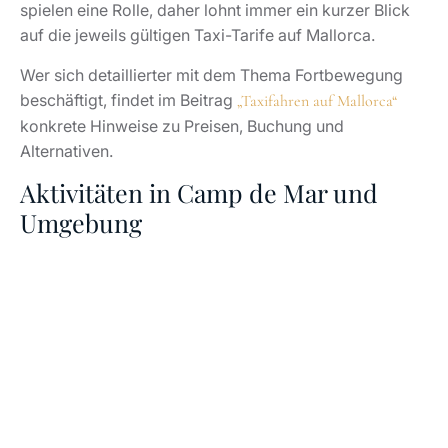
spielen eine Rolle, daher lohnt immer ein kurzer Blick
auf die jeweils gültigen Taxi-Tarife auf Mallorca.
Wer sich detaillierter mit dem Thema Fortbewegung
beschäftigt, findet im Beitrag
„Taxifahren auf Mallorca“
konkrete Hinweise zu Preisen, Buchung und
Alternativen.
Aktivitäten in Camp de Mar und
Umgebung
Wer sich fragt,
welche
Copyright © Pexels/Mudassir
Aktivitäten
Ali
Camp de Mar
bietet, erkennt
schnell, dass der Ort weit mehr zu bieten hat als nur
Strand und Golf. Die geschützte Bucht eignet sich ideal
zum
Schwimmen und Schnorcheln
, während entlang