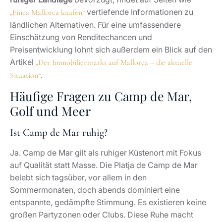
entspannte, gedämpfte Stimmung. Es existieren keine
großen Partyzonen oder Clubs. Diese Ruhe macht
Camp de Mar besonders attraktiv für Familien, Golfer,
Ruheständler und alle, die einen diskreten Standort für
ihre Immobilie bevorzugen.
Wo liegt Camp de Mar auf Mallorca?
Camp de Mar liegt im Südwesten Mallorcas in der
Gemeinde Andratx, zwischen Paguera und Port
Andratx. Von Palma erreichen Sie den Ort in etwa 25
Autominuten über die Ma-1. Die Lage verbindet kurze
Wege in die Hauptstadt mit der geschützten Bucht,
dem Golfplatz Golf de Andratx und den umliegenden
Natur- und Wandergebieten der Serra de Tramuntana.
Welcher Prominente wohnt in Camp de Mar?
Camp de Mar zählt zu den Adressen, die prominente