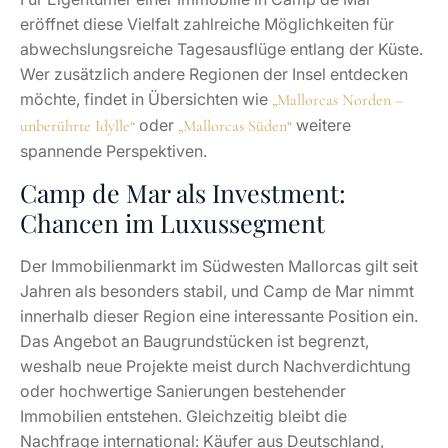
Immobilien entstehen. Gleichzeitig bleibt die
Nachfrage international: Käufer aus Deutschland,
Skandinavien und Großbritannien sind traditionell stark
vertreten, zunehmend interessieren sich aber auch
Investoren aus anderen Teilen Europas und Übersee
für den Standort.
Für Investoren bietet Camp de Mar mehrere
strukturelle Vorteile. Ein hoher Anteil an
Zweitwohnsitzen und längeren Aufenthalten sorgt für
eine konstante Nachfrage nach hochwertigen
Mietobjekten. Gleichzeitig zieht der Ort vor allem
Golfer und Käufer an, die Ruhe und Qualität suchen
und bereit sind, dafür ein entsprechend gehobenes
Preisniveau zu zahlen. Hinzu kommt die
gute
Erreichbarkeit von Palma und dem Flughafen
, während
Camp de Mar selbst eine vergleichsweise ruhige und
diskrete Mikro-Lage bewahrt.