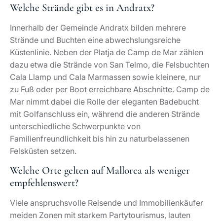
Viele anspruchsvolle Reisende und Immobilienkäufer
meiden Zonen mit starkem Partytourismus, lauten
Kneipenstraßen und Billigunterkünften. Diese
konzentrieren sich vor allem in bestimmten
Abschnitten von S’Arenal oder Magaluf. Wer Wert auf
Ruhe, diskreten Service und gepflegte Umgebungen
legt, orientiert sich an Orten wie Camp de Mar,
Bendinat, Son Vida oder den Wohnlagen rund um Port
Andratx. Eine Orientierungshilfe bietet der Beitrag
„Beste Gegenden auf Mallorca“.