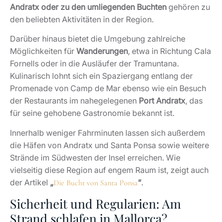
Sicherheit und Regularien: Am
Strand schlafen in Mallorca?
Gäste und Eigentümer fragen gelegentlich: „Ist es
erlaubt, auf Mallorca am Strand zu schlafen?“ In den
meisten Gemeinden, einschließlich Andratx,
untersagen lokale Verordnungen das Übernachten am
Strand. Offenes Zelten, wildes Campen oder
dauerhaftes Schlafen am Strand verstößt gegen diese
Regeln und zieht Bußgelder nach sich.
Camp de Mar setzt klar auf gepflegten Qualitäts-
Tourismus und respektvollen Umgang mit Natur und
Anwohnern.
Eigentümer profitieren von dieser Haltung,
weil sie ein ruhiges, geordnetes Umfeld begünstigt.
Wer gezielt Camping-Erlebnisse sucht, informiert sich
besser über offizielle Campingplätze oder Glamping-
Angebote auf der Insel.