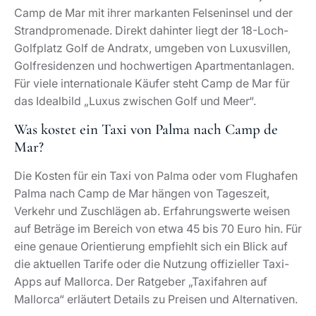
Apps auf Mallorca. Der Ratgeber „Taxifahren auf
Mallorca“ erläutert Details zu Preisen und Alternativen.
Welche Strände gibt es in Andratx?
Innerhalb der Gemeinde Andratx bilden mehrere
Strände und Buchten eine abwechslungsreiche
Küstenlinie. Neben der Platja de Camp de Mar zählen
dazu etwa die Strände von San Telmo, die Felsbuchten
Cala Llamp und Cala Marmassen sowie kleinere, nur
zu Fuß oder per Boot erreichbare Abschnitte. Camp de
Mar nimmt dabei die Rolle der eleganten Badebucht
mit Golfanschluss ein, während die anderen Strände
unterschiedliche Schwerpunkte von
Familienfreundlichkeit bis hin zu naturbelassenen
Felsküsten setzen.
Welche Orte gelten auf Mallorca als weniger
empfehlenswert?