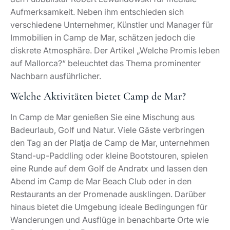
hinaus bietet die Umgebung ideale Bedingungen für
Wanderungen und Ausflüge in benachbarte Orte wie
Port Andratx oder Paguera.
Ist es erlaubt, auf Mallorca am Strand zu
schlafen?
In den meisten Gemeinden Mallorcas, einschließlich
Andratx und Camp de Mar, verbieten lokale
Verordnungen das Übernachten am Strand. Wildes
Zelten und dauerhaftes Schlafen am Meer verstoßen
gegen diese Bestimmungen und führt zu Bußgeldern.
Wer unter freiem Himmel schlafen möchte, nutzt
offizielle Unterkünfte, Fincas oder ausgewiesene
Campingangebote. Camp de Mar setzt auf einen
hochwertigen, geordneten Tourismus, der Ruhe und
Sicherheit für Eigentümer und Gäste gewährleistet.
Was ist Camp de Mar?