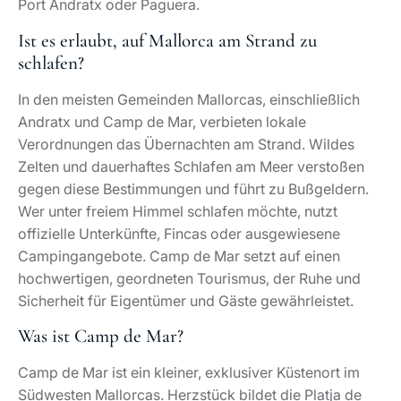
Camp de Mar ist ein kleiner, exklusiver Küstenort im
Südwesten Mallorcas. Herzstück bildet die Platja de
Camp de Mar mit ihrer markanten Felseninsel und der
Strandpromenade. Direkt dahinter liegt der 18-Loch-
Golfplatz Golf de Andratx, umgeben von Luxusvillen,
Golfresidenzen und hochwertigen Apartmentanlagen.
Für viele internationale Käufer steht Camp de Mar für
das Idealbild „Luxus zwischen Golf und Meer“.
Was kostet ein Taxi von Palma nach Camp de
Mar?
Die Kosten für ein Taxi von Palma oder vom Flughafen
Palma nach Camp de Mar hängen von Tageszeit,
Verkehr und Zuschlägen ab. Erfahrungswerte weisen
auf Beträge im Bereich von etwa 45 bis 70 Euro hin. Für
eine genaue Orientierung empfiehlt sich ein Blick auf
die aktuellen Tarife oder die Nutzung offizieller Taxi-