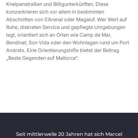
Seit mittlerweile 20 Jahren hat sich Marcel
Remus Real Estate zu einem Spezialisten und
einem der führenden Unternehmen für
Luxusimmobilien und feine Adressen in den
hochwertigen Top-Lagen Mallorcas etabliert.
MARCEL REMUS REAL ESTATE
Home
Immobilien
Über uns
Mr Lifestyle
Shop
Kontakt
Blog
KAUFEN & MIETEN
Villa Mallorca kaufen
Finca auf Mallorca kaufen