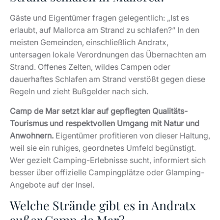
Welche Strände gibt es in Andratx
außer Camp de Mar?
Camp de Mar gilt als das elegante Strandzentrum der
Gemeinde Andratx, doch entlang der Küste finden sich
weitere Buchten mit ganz unterschiedlichem Charakter.
In der Nähe von Port Andratx liegt beispielsweise die
Cala Llamp
, eine felsige Bucht mit kristallklarem
Wasser, die vor allem für ihren exklusiven Beach Club
und spektakuläre Sonnenuntergänge bekannt ist.
Ebenfalls in der Region befindet sich die
Cala
Marmassen
, eine eher naturbelassene und ruhige
Felsbucht. Sie wird besonders von Schwimmern und
Schnorchlern geschätzt, die die klare Wasserqualität
und die entspannte Atmosphäre genießen. Ein ganz
anderes Strandgefühl bietet
Sant Elm (San Telmo)
, wo
ein längerer Sandstrand mit Blick auf die Insel