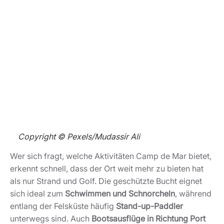
der Felsküste häufig
Stand-up-Paddler
unterwegs sind.
Auch
Bootsausflüge in Richtung Port Andratx oder zu
den umliegenden Buchten
gehören zu den beliebten
Aktivitäten in der Region.
Darüber hinaus bietet die Umgebung zahlreiche
Möglichkeiten für
Wanderungen
, etwa in Richtung Cala
Fornells oder in die Ausläufer der Tramuntana.
Kulinarisch lohnt sich ein Spaziergang entlang der
Promenade von Camp de Mar ebenso wie ein Besuch
der Restaurants im nahegelegenen
Port Andratx
, das
für seine gehobene Gastronomie bekannt ist.
Innerhalb weniger Fahrminuten lassen sich außerdem
die Häfen von Andratx und Santa Ponsa sowie weitere
Strände im Südwesten der Insel erreichen. Wie
vielseitig diese Region auf engem Raum ist, zeigt auch
der Artikel
„
“
.
Die Bucht von Santa Ponsa