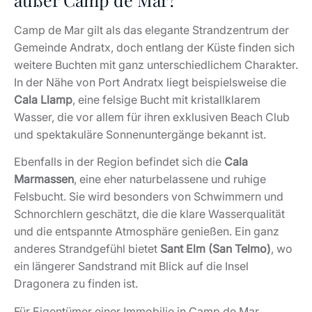
Dragonera zu finden ist.
Für Eigentümer einer Immobilie in Camp de Mar
eröffnet diese Vielfalt zahlreiche Möglichkeiten für
abwechslungsreiche Tagesausflüge entlang der Küste.
Wer zusätzlich andere Regionen der Insel entdecken
möchte, findet in Übersichten wie
„Mallorcas Norden –
oder
weitere
unberührte Idylle“
„Mallorcas Süden“
spannende Perspektiven.
Camp de Mar als Investment:
Chancen im Luxussegment
Der Immobilienmarkt im Südwesten Mallorcas gilt seit
Jahren als besonders stabil, und Camp de Mar nimmt
innerhalb dieser Region eine interessante Position ein.
Das Angebot an Baugrundstücken ist begrenzt,
weshalb neue Projekte meist durch Nachverdichtung
oder hochwertige Sanierungen bestehender