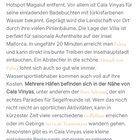
Hotspot Magaluf entfernt. Vor allem ist Cala Vinyas für
seine einladenden Badebuchten mit türkisfarbenen
Wasser bekannt. Geprägt wird die Landschaft vor Ort
durch ihre vielen Pinienbäume. Die Lage der Villa ist
perfekt für saisonale Aufenthalte auf der Insel
Mallorca. In ungefähr 20 Minuten erreicht man
Palma
und kann direkt ins bunte Treiben der Inselhauptstadt
eintauchen. Ein Abstecher in die schöne
Altstadt von
lohnt sich auch so gut wie immer.
Palma
Wassersportliebhaber kommen auch voll auf ihre
Kosten.
Mehrere Häfen befinden sich in der Nähe von
Cala Vinyas
, unter anderem der
, der ein
Port Adriano
echtes Paradies für Segelfreunde ist. Wem das noch
nicht reicht an sportlichen Aktivitäten, kann in
kürzester Zeit viele verschiedene
erreichen
Golfplätze
oder im Gebirge
wandern gehen.
Serra de Tramuntana
Ansonsten gibt es in Cala Vinyas viele kleine
einladende Restaurants mit einem exzellenten