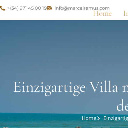
+(34) 971 45 00 19
info@marcelremus.com
Home
I
Einzigartige Villa
d
Home
Einzigart