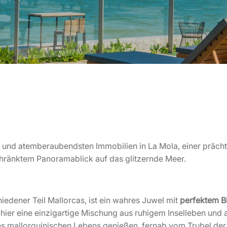
 und atemberaubendsten Immobilien in La Mola, einer prächti
hränktem Panoramablick auf das glitzernde Meer.
iedener Teil Mallorcas, ist ein wahres Juwel mit
perfektem Bl
ie hier eine einzigartige Mischung aus ruhigem Inselleben un
 mallorquinischen Lebens genießen, fernab vom Trubel der 