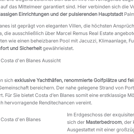
 das Mittelmeer garantiert sind. Hier verbinden sich die Vo
lassigen Einrichtungen und der pulsierenden Hauptstadt
Palm
anes ist geprägt von eleganten Villen, die höchsten Ansprüc
la, die ausschließlich über Marcel Remus Real Estate angebot
ten wie einen beheizbaren Pool mit Jacuzzi, Klimaanlage, F
ort und Sicherheit
gewährleistet.
en sich
exklusive Yachthäfen, renommierte Golfplätze und fe
emeinschaft bereichern. Der nahe gelegene Strand von Port
t. Für Sie bietet Costa d’en Blanes somit eine erstklassige Mö
uch hervorragende Renditechancen vereint.
Im Erdgeschoss der exquisiten 
sich der
Masterbedroom
, der
Ausgestattet mit einer großzü