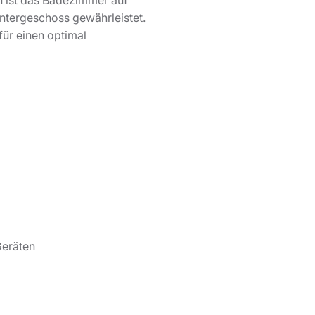
h ist das Badezimmer auf
ntergeschoss gewährleistet.
für einen optimal
Geräten