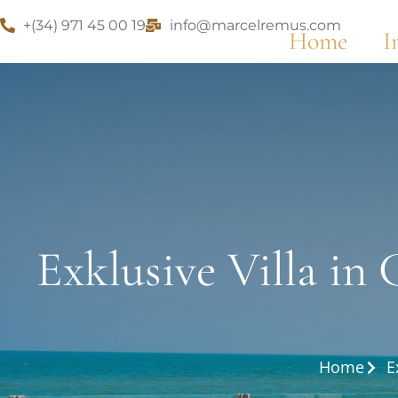
+(34) 971 45 00 19
info@marcelremus.com
Home
I
Exklusive Villa in
Home
E