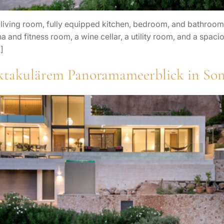
iving room, fully equipped kitchen, bedroom, and bathroom—i
a and fitness room, a wine cellar, a utility room, and a spaci
]
pektakulärem Panoramameerblick in So