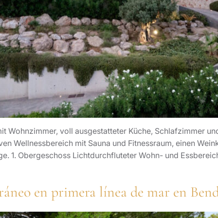
 Wohnzimmer, voll ausgestatteter Küche, Schlafzimmer und 
ven Wellnessbereich mit Sauna und Fitnessraum, einen Weinke
ge. 1. Obergeschoss Lichtdurchfluteter Wohn- und Essbereic
erráneo en primera línea de mar en Ben