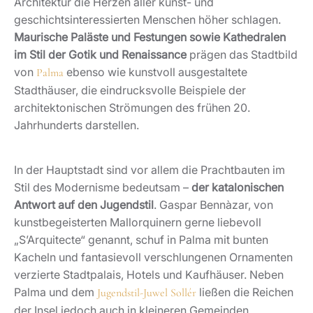
Architektur die Herzen aller kunst- und
geschichtsinteressierten Menschen höher schlagen.
Maurische Paläste und Festungen sowie Kathedralen
im Stil der Gotik und Renaissance
prägen das Stadtbild
von
ebenso wie kunstvoll ausgestaltete
Palma
Stadthäuser, die eindrucksvolle Beispiele der
architektonischen Strömungen des frühen 20.
Jahrhunderts darstellen.
In der Hauptstadt sind vor allem die Prachtbauten im
Stil des Modernisme bedeutsam –
der katalonischen
Antwort auf den Jugendstil
. Gaspar Bennàzar, von
kunstbegeisterten Mallorquinern gerne liebevoll
„S’Arquitecte“ genannt, schuf in Palma mit bunten
Kacheln und fantasievoll verschlungenen Ornamenten
verzierte Stadtpalais, Hotels und Kaufhäuser. Neben
Palma und dem
ließen die Reichen
Jugendstil-Juwel Sollér
der Insel jedoch auch in kleineren Gemeinden