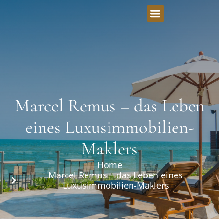
Marcel Remus – das Leben
eines Luxusimmobilien-
Maklers
Home
Marcel Remus – das Leben eines
Luxusimmobilien-Maklers