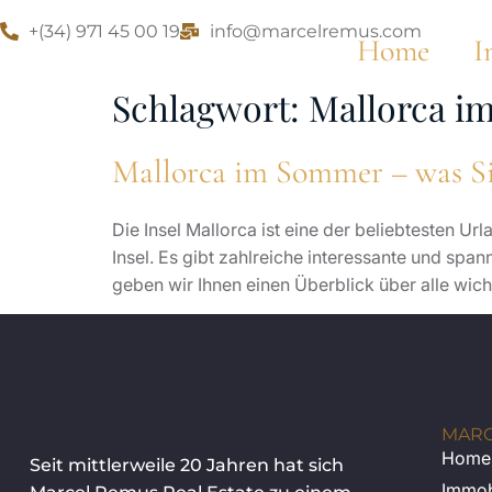
+(34) 971 45 00 19
info@marcelremus.com
Home
I
Schlagwort:
Mallorca i
Mallorca im Sommer – was Si
Die Insel Mallorca ist eine der beliebtesten 
Insel. Es gibt zahlreiche interessante und s
geben wir Ihnen einen Überblick über alle wich
MARC
Home
Seit mittlerweile 20 Jahren hat sich
Immob