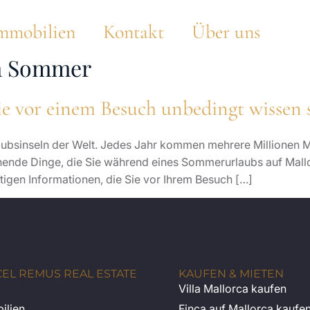
mmobilien
Kontakt
Über uns
m Sommer
e vor einem Besuch unbedingt wissen s
Urlaubsinseln der Welt. Jedes Jahr kommen mehrere Millionen
pannende Dinge, die Sie während eines Sommerurlaubs auf Ma
tigen Informationen, die Sie vor Ihrem Besuch […]
EL REMUS REAL ESTATE
KAUFEN & MIETEN
Villa Mallorca kaufen
ilien
Finca auf Mallorca kaufe