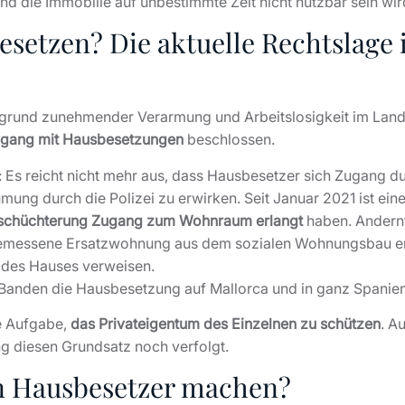
d die Immobilie auf unbestimmte Zeit nicht nutzbar sein wir
esetzen? Die aktuelle Rechtslage 
fgrund zunehmender Verarmung und Arbeitslosigkeit im Land
gang mit Hausbesetzungen
beschlossen.
: Es reicht nicht mehr aus, dass Hausbesetzer sich Zugang d
ung durch die Polizei zu erwirken. Seit Januar 2021 ist ei
nschüchterung Zugang zum Wohnraum erlangt
haben. Andernf
messene Ersatzwohnung aus dem sozialen Wohnungsbau erhal
 des Hauses verweisen.
 Banden die Hausbesetzung auf Mallorca und in ganz Spanien 
e Aufgabe,
das Privateigentum des Einzelnen zu schützen
. A
ng diesen Grundsatz noch verfolgt.
 Hausbesetzer machen?