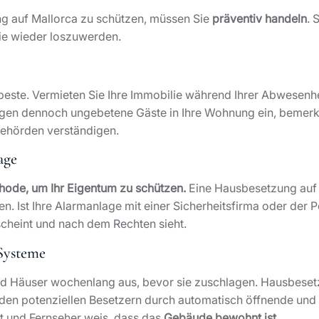
g auf Mallorca zu schützen, müssen Sie
präventiv handeln
. 
sie wieder loszuwerden.
 beste. Vermieten Sie Ihre Immobilie während Ihrer Abwesenhei
ngen dennoch ungebetene Gäste in Ihre Wohnung ein, bemerkt 
Behörden verständigen.
age
thode, um Ihr Eigentum zu schützen.
Eine Hausbesetzung auf M
en. Ist Ihre Alarmanlage mit einer Sicherheitsfirma oder der
scheint und nach dem Rechten sieht.
-Systeme
Häuser wochenlang aus, bevor sie zuschlagen. Hausbesetz
 den potenziellen Besetzern durch automatisch öffnende und
ht und Fernseher weis, dass das
Gebäude bewohnt ist
.