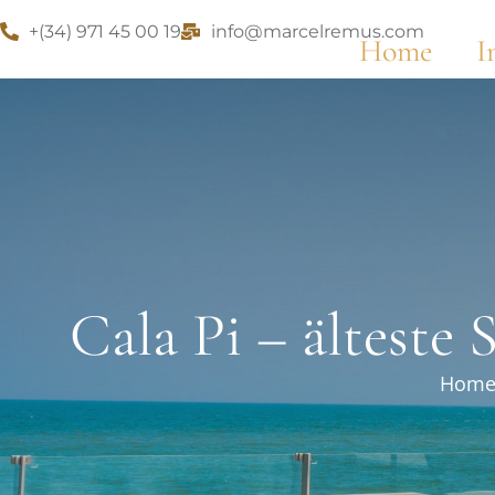
+(34) 971 45 00 19
info@marcelremus.com
Home
I
Cala Pi – älteste 
Hom