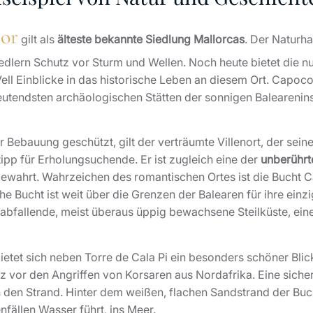
or
gilt als
älteste bekannte Siedlung Mallorcas
. Der Naturha
iedlern Schutz vor Sturm und Wellen. Noch heute bietet die nu
ll Einblicke in das historische Leben an diesem Ort. Capoco
deutendsten archäologischen Stätten der sonnigen Balearenins
Bebauung geschützt, gilt der verträumte Villenort, der sei
pp für Erholungsuchende. Er ist zugleich eine der
unberührt
ewahrt. Wahrzeichen des romantischen Ortes ist die Bucht Cala
he Bucht ist weit über die Grenzen der Balearen für ihre einz
f abfallende, meist überaus üppig bewachsene Steilküste, ein
etet sich neben Torre de Cala Pi ein besonders schöner Blic
vor den Angriffen von Korsaren aus Nordafrika. Eine sichere
an den Strand. Hinter dem weißen, flachen Sandstrand der Buc
nfällen Wasser führt, ins Meer.