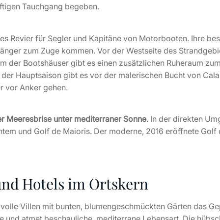
ünftigen Tauchgang begeben.
aftes Revier für Segler und Kapitäne von Motorbooten. Ihre b
änger zum Zuge kommen. Vor der Westseite des Strandgebiet
em der Bootshäuser gibt es einen zusätzlichen Ruheraum zum
n der Hauptsaison gibt es vor der malerischen Bucht von Cala
r vor Anker gehen.
ner Meeresbrise unter mediterraner Sonne
. In der direkten U
tem und Golf de Maioris. Der moderne, 2016 eröffnete Golf d
und Hotels im Ortskern
 stilvolle Villen mit bunten, blumengeschmückten Gärten das 
ste und atmet beschauliche, mediterrane Lebensart. Die hübsc