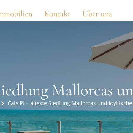
mmobilien
Kontakt
Über uns
Siedlung Mallorcas u
e
Cala Pi – älteste Siedlung Mallorcas und idyllisch