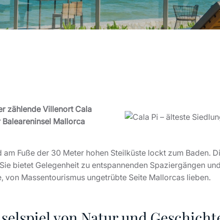
r zählende Villenort Cala
r Baleareninsel Mallorca
d am Fuße der 30 Meter hohen Steilküste lockt zum Baden. D
 Sie bietet Gelegenheit zu entspannenden Spaziergängen un
hige, von Massentourismus ungetrübte Seite Mallorcas lieben.
selspiel von Natur und Geschicht