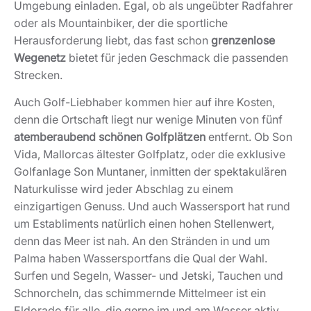
Umgebung einladen. Egal, ob als ungeübter Radfahrer
oder als Mountainbiker, der die sportliche
Herausforderung liebt, das fast schon
grenzenlose
Wegenetz
bietet für jeden Geschmack die passenden
Strecken.
Auch Golf-Liebhaber kommen hier auf ihre Kosten,
denn die Ortschaft liegt nur wenige Minuten von fünf
atemberaubend schönen Golfplätzen
entfernt. Ob Son
Vida, Mallorcas ältester Golfplatz, oder die exklusive
Golfanlage Son Muntaner, inmitten der spektakulären
Naturkulisse wird jeder Abschlag zu einem
einzigartigen Genuss. Und auch Wassersport hat rund
um Establiments natürlich einen hohen Stellenwert,
denn das Meer ist nah. An den Stränden in und um
Palma haben Wassersportfans die Qual der Wahl.
Surfen und Segeln, Wasser- und Jetski, Tauchen und
Schnorcheln, das schimmernde Mittelmeer ist ein
Eldorado für alle, die gerne im und am Wasser aktiv