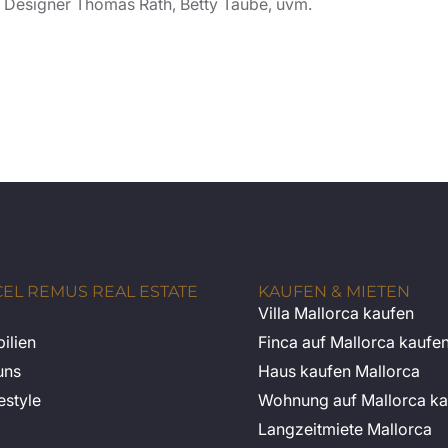
n, Designer Thomas Rath, Betty Taube, uvm.
EL REMUS REAL ESTATE
KAUFEN & MIETEN
Villa Mallorca kaufen
ilien
Finca auf Mallorca kaufe
uns
Haus kaufen Mallorca
estyle
Wohnung auf Mallorca ka
Langzeitmiete Mallorca