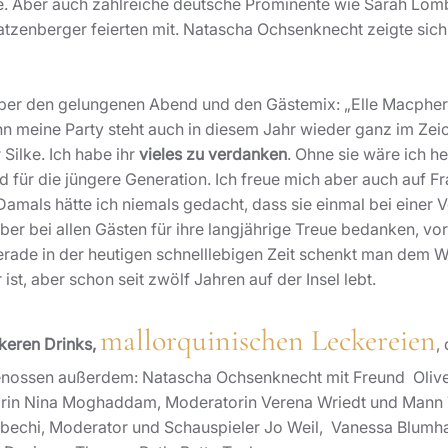
ste. Aber auch zahlreiche deutsche Prominente wie Sarah Lo
tzenberger feierten mit. Natascha Ochsenknecht zeigte sich b
über den gelungenen Abend und den Gästemix: „Elle Macphers
enn meine Party steht auch in diesem Jahr wieder ganz im Zei
Silke. Ich habe ihr
vieles zu verdanken
. Ohne sie wäre ich he
ld für die jüngere Generation. Ich freue mich aber auch auf 
 Damals hätte ich niemals gedacht, dass sie einmal bei einer
ber bei allen Gästen für ihre langjährige Treue bedanken, vo
Gerade in der heutigen schnelllebigen Zeit schenkt man dem W
st, aber schon seit zwölf Jahren auf der Insel lebt.
mallorquinischen Leckereien
keren Drinks,
,
nossen außerdem: Natascha Ochsenknecht mit Freund Oliver
rin Nina Moghaddam, Moderatorin Verena Wriedt und Mann 
echi, Moderator und Schauspieler Jo Weil, Vanessa Blumhag