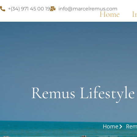
+(34) 971 45 00 19
info@marcelremus.com
Home
I
Remus Lifestyle
Home
Rem