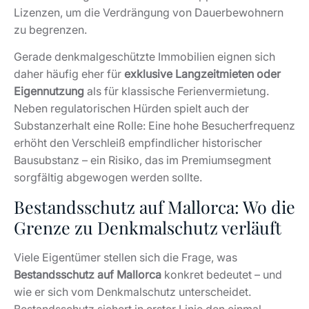
erhöht den Verschleiß empfindlicher historischer
Bausubstanz – ein Risiko, das im Premiumsegment
sorgfältig abgewogen werden sollte.
Bestandsschutz auf Mallorca: Wo die
Grenze zu Denkmalschutz verläuft
Viele Eigentümer stellen sich die Frage, was
Bestandsschutz auf Mallorca
konkret bedeutet – und
wie er sich vom Denkmalschutz unterscheidet.
Bestandsschutz sichert in erster Linie den einmal
rechtmäßig genehmigten Zustand einer Immobilie.
Selbst wenn sich Bauvorschriften später verschärfen,
bleibt dieser Zustand legal, solange keine wesentliche
Änderung von Nutzung oder Bauvolumen erfolgt. Es
geht also um die Absicherung des Status quo innerhalb
des bestehenden Rahmens.