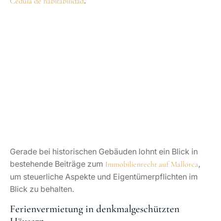
.
Cédula de habitabilidad
Gerade bei historischen Gebäuden lohnt ein Blick in
bestehende Beiträge zum
,
Immobilienrecht auf Mallorca
um steuerliche Aspekte und Eigentümerpflichten im
Blick zu behalten.
Ferienvermietung in denkmalgeschützten
Häusern
Die
Ferienvermietung auf den Balearen
zählt zu den
politisch sensibelsten Themen. Zwar ist die Nachfrage
nach Altstadt-Lofts oder historischen Fincas hoch,
doch Wohnungsnot und die Belastung gewachsener
Viertel haben die Regulierung deutlich verschärft. Eine
touristische Vermietung ist nur mit gültiger Lizenz