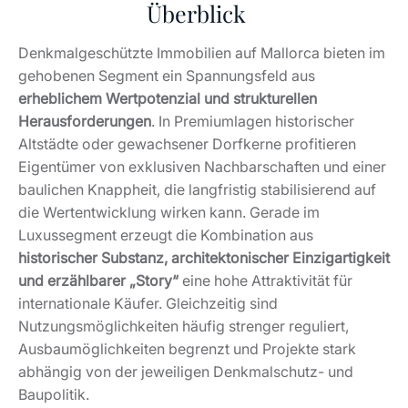
baulichen Knappheit, die langfristig stabilisierend auf
die Wertentwicklung wirken kann. Gerade im
Luxussegment erzeugt die Kombination aus
historischer Substanz, architektonischer Einzigartigkeit
und erzählbarer „Story“
eine hohe Attraktivität für
internationale Käufer. Gleichzeitig sind
Nutzungsmöglichkeiten häufig strenger reguliert,
Ausbaumöglichkeiten begrenzt und Projekte stark
abhängig von der jeweiligen Denkmalschutz- und
Baupolitik.
Wirtschaftlich eröffnen sich Chancen wie
Premium-
Langzeitmieten
oder die Positionierung als
repräsentativer Zweitwohnsitz mit Imagefaktor.
Genehmigte Umbauten oder Teilungen können eine
deutliche Projektaufwertung bedeuten. Dem stehen
jedoch
längere Genehmigungsprozesse
, zusätzliche
Entscheidungsebenen durch die