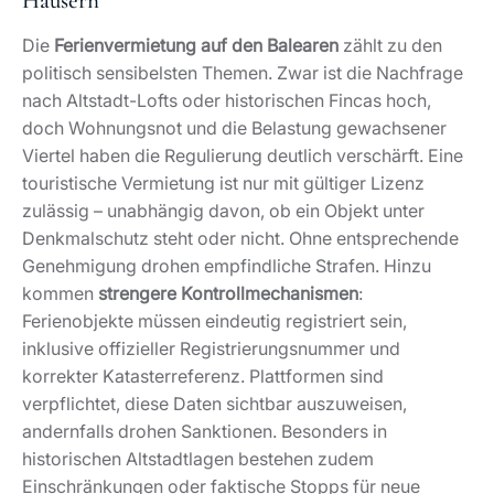
zulässig – unabhängig davon, ob ein Objekt unter
Denkmalschutz steht oder nicht. Ohne entsprechende
Genehmigung drohen empfindliche Strafen. Hinzu
kommen
strengere Kontrollmechanismen
:
Ferienobjekte müssen eindeutig registriert sein,
inklusive offizieller Registrierungsnummer und
korrekter Katasterreferenz. Plattformen sind
verpflichtet, diese Daten sichtbar auszuweisen,
andernfalls drohen Sanktionen. Besonders in
historischen Altstadtlagen bestehen zudem
Einschränkungen oder faktische Stopps für neue
Lizenzen, um die Verdrängung von Dauerbewohnern
zu begrenzen.
Gerade denkmalgeschützte Immobilien eignen sich
daher häufig eher für
exklusive Langzeitmieten oder
Eigennutzung
als für klassische Ferienvermietung.
Neben regulatorischen Hürden spielt auch der
Substanzerhalt eine Rolle: Eine hohe Besucherfrequenz