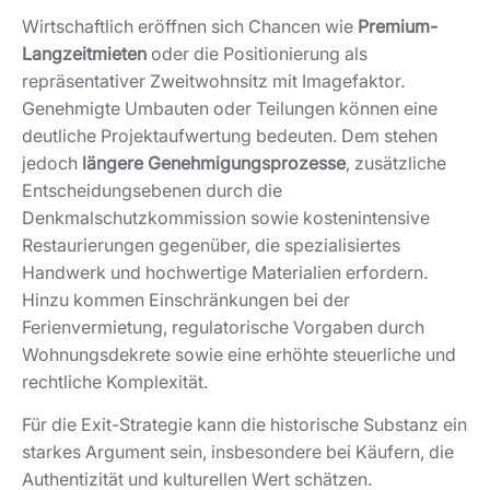
Denkmalschutzkommission sowie kostenintensive
Restaurierungen gegenüber, die spezialisiertes
Handwerk und hochwertige Materialien erfordern.
Hinzu kommen Einschränkungen bei der
Ferienvermietung, regulatorische Vorgaben durch
Wohnungsdekrete sowie eine erhöhte steuerliche und
rechtliche Komplexität.
Für die Exit-Strategie kann die historische Substanz ein
starkes Argument sein, insbesondere bei Käufern, die
Authentizität und kulturellen Wert schätzen.
Gleichzeitig verkleinert die regulatorische Komplexität
potenziell den Interessentenkreis. Insgesamt erfordert
der Erwerb oder die Entwicklung einer
denkmalgeschützten Immobilie daher eine
präzise Due
Diligence, realistische Kalkulation und strategische
Planung
.
FAQ zu Denkmalschutz und