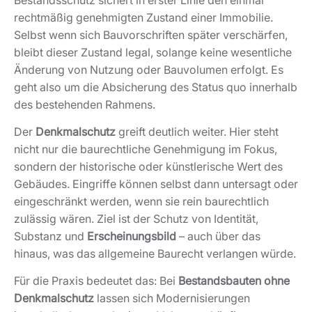
Der
Denkmalschutz
greift deutlich weiter. Hier steht
nicht nur die baurechtliche Genehmigung im Fokus,
sondern der historische oder künstlerische Wert des
Gebäudes. Eingriffe können selbst dann untersagt oder
eingeschränkt werden, wenn sie rein baurechtlich
zulässig wären. Ziel ist der Schutz von Identität,
Substanz und
Erscheinungsbild
– auch über das
hinaus, was das allgemeine Baurecht verlangen würde.
Für die Praxis bedeutet das: Bei
Bestandsbauten ohne
Denkmalschutz
lassen sich Modernisierungen
innerhalb des genehmigten Volumens häufig
vergleichsweise unkompliziert realisieren. Bei
denkmalgeschützten Immobilien hingegen entscheidet
zusätzlich zur Bauverwaltung die zuständige
Denkmalschutzkommission darüber, wie weit der
Bestandsschutz tatsächlich reicht und welche
Maßnahmen mit dem Charakter des Gebäudes
vereinbar sind. Gerade bei
älteren Fincas
oder