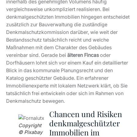
Dorfhäusern lohnt sich vor einem Kauf ein detaillierter
Blick in das kommunale Planungsrecht und den
Katalog geschützter Gebäude. Ein erfahrener
Immobilienexperte mit lokalem Netzwerk klärt, ob Sie
tatsächlich frei entwickeln oder sich im Rahmen von
Denkmalschutz bewegen.
Chancen und Risiken
denkmalgeschützter
Copyright
Immobilien im
© Pixabay
Überblick
Denkmalgeschützte Immobilien auf Mallorca bieten im
gehobenen Segment ein Spannungsfeld aus
erheblichem Wertpotenzial und strukturellen
Herausforderungen
. In Premiumlagen historischer
Altstädte oder gewachsener Dorfkerne profitieren
Eigentümer von exklusiven Nachbarschaften und einer